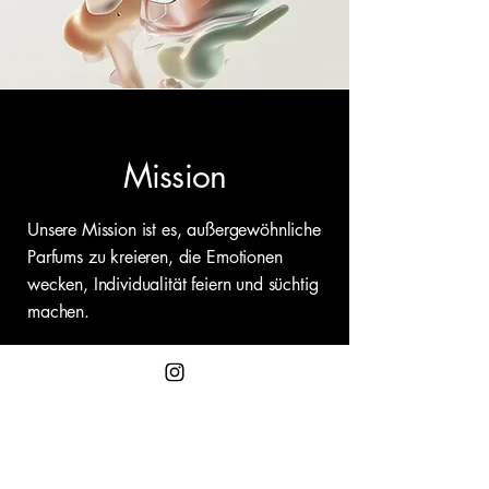
Mission
Unsere Mission ist es, außergewöhnliche
Parfums zu kreieren, die Emotionen
wecken, Individualität feiern und süchtig
machen.
Wir verbinden höchste Duftkunst mit
kompromissloser Qualität, um
olfaktorische Erlebnisse zu schaffen, die
Grenzen sprengen – fernab des
Mainstreams.